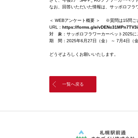
さて、今後の「SAPP‿ ROフラワーカー
なお、回答いただいた情報は、サッポロフ
＜ WEBアンケート概要 ＞ ※質問は15問
URL：
https://forms.gle/vDENc31MPn7TV3
対 象：サッポロフラワーカーペット2025
期 間：2025年6月27日（金） ～ 7月4日（
どうぞよろしくお願いいたします。
一覧へ戻る