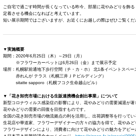
ご自宅で過ごす時間が長くなっている昨今、部屋に花やみどりを飾る
定着させる機会になればと考えています。
短い展示期間ではございますが、お近くにお越しの際はぜひご覧くだ
▼実施概要
期間：2020年6月25日（木）～29日（月）
※フラワーカーペットは6月26日（金）まで展示予定
場所：札幌駅前通地下歩行空間（チ・カ・ホ） 北1条イベントスペー
赤れんが テラス（札幌三井ＪＰビルディング）
sitatte sapporo（札幌フコク生命越山ビル）
▼「花き卸売市場における生販連携機会創出事業」について
新型コロナウィルス感染症の影響により、花やみどりの需要減退が著
花やみどりの需要の回復を目指すものです。
全国の花き卸売市場の物流拠点の利を活用し、出荷調整等を行ってい
生花店や華道家、フラワーデザイナーの方々の協力を得て、花やみど
フラワーデザインにより、消費者に向けて花やみどりの魅力をアピー